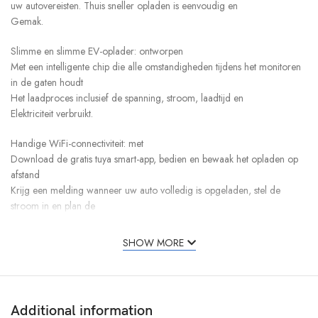
uw autovereisten. Thuis sneller opladen is eenvoudig en
Gemak.
Slimme en slimme EV-oplader: ontworpen
Met een intelligente chip die alle omstandigheden tijdens het monitoren
in de gaten houdt
Het laadproces inclusief de spanning, stroom, laadtijd en
Elektriciteit verbruikt.
Handige WiFi-connectiviteit: met
Download de gratis tuya smart-app, bedien en bewaak het opladen op
afstand
Krijg een melding wanneer uw auto volledig is opgeladen, stel de
stroom in en plan de
laadtijd en meer.
SHOW MORE
Meerdere bescherming: de
Evse biedt bliksembeveiliging, lekkage, overspanning, oververhitting,
IP55
Waterdichtheid, UL94V-0 vlambestendigheid en overstroomwaarde
Additional information
Bescherming voor uw veiligheid. Het beschikt ook over een schakelkast