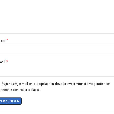
Veranderingsstroom: 8a/10a/13a/16a/32a instelbaar
RFID-kaartfunctie
Tijd laden om een ​​afspraak te maken
App wifi-versie
*
aam
Pakket lijst:
*
mail
1*EV-laadstation
2*RFID-kaart
1 x ophangbord
Mijn naam, e-mail en site opslaan in deze browser voor de volgende keer
1*Type 2 oplaadkabel
1*Installatieaccessoires
nneer ik een reactie plaats.
1 * EV-oplaadhouder