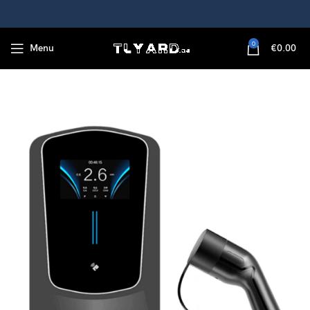
0
Menu
€
0.00
bel, APP bediening, muurbeugel, voor alle elektrische auto’s ​