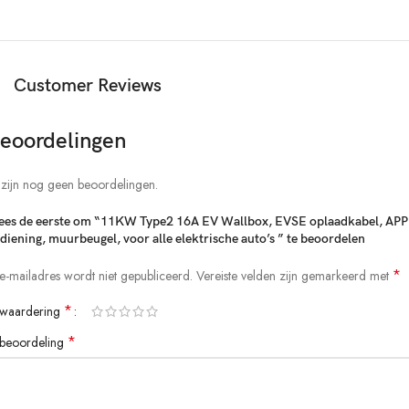
met LED-opladen
Statusindicatoren helpen u de werkstatus van de EV-oplader te
identificeren.
Customer Reviews
Ondersteuning van Tuya App draadloze verbinding, afstandsbediening
van mobiele telefoon
eoordelingen
Functie schakelkast:
 zijn nog geen beoordelingen.
Uitloopbeveiliging (herstel-herstart).
es de eerste om “11KW Type2 16A EV Wallbox, EVSE oplaadkabel, APP
Overspanningsbeveiliging onder spanning (zelfcontrole).
diening, muurbeugel, voor alle elektrische auto’s ​” te beoordelen
Bescherming tegen bliksem.
*
 e-mailadres wordt niet gepubliceerd.
Vereiste velden zijn gemarkeerd met
Over huidige bescherming.
*
 waardering
*
 beoordeling
Bescherming tegen oververhitting.
Bodembescherming.