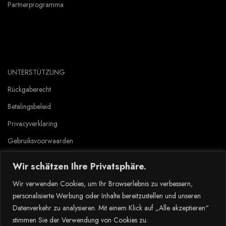
Partnerprogramma
UNTERSTÜTZUNG
Rückgaberecht
Betalingsbeleid
Privacyverklaring
Gebruiksvoorwaarden
Wir schätzen Ihre Privatsphäre.
Copyright © 2023 Tlyard de. all rights reserved.
Wir verwenden Cookies, um Ihr Browserlebnis zu verbessern,
personalisierte Werbung oder Inhalte bereitzustellen und unseren
Datenverkehr zu analysieren. Mit einem Klick auf „Alle akzeptieren“
stimmen Sie der Verwendung von Cookies zu.
Dansk
(
Deens
)
Nederlands
Suomi
(
Fins
)