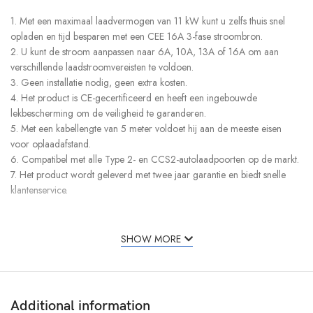
1. Met een maximaal laadvermogen van 11 kW kunt u zelfs thuis snel
opladen en tijd besparen met een CEE 16A 3-fase stroombron.
2. U kunt de stroom aanpassen naar 6A, 10A, 13A of 16A om aan
verschillende laadstroomvereisten te voldoen.
3. Geen installatie nodig, geen extra kosten.
4. Het product is CE-gecertificeerd en heeft een ingebouwde
lekbescherming om de veiligheid te garanderen.
5. Met een kabellengte van 5 meter voldoet hij aan de meeste eisen
voor oplaadafstand.
6. Compatibel met alle Type 2- en CCS2-autolaadpoorten op de markt.
7. Het product wordt geleverd met twee jaar garantie en biedt snelle
klantenservice.
8. Wordt geleverd met een Schuko-huishoudadapter, je kunt de oplader
nog steeds gebruiken als er geen CEE16A-aansluiting beschikbaar is.
SHOW MORE
Specificatie:
Ingangsvermogen: 200V-450V AC
Stroom: 6A 10A 13A 16A instelbaar
Additional information
Voedingsstekker: CEE 3 x 16A