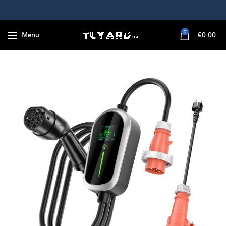
0
Menu
€
0.00
 mobiele wallbox met 230V Schuko-adapter, 5M, IP65 waterdicht