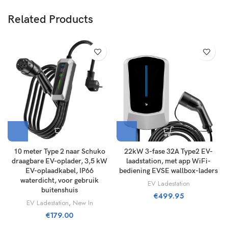
Related Products
10 meter Type 2 naar Schuko
22kW 3-fase 32A Type2 EV-
draagbare EV-oplader, 3,5 kW
laadstation, met app WiFi-
EV-oplaadkabel, IP66
bediening EVSE wallbox-laders
waterdicht, voor gebruik
EV Ladestation
buitenshuis
€
499.95
EV Ladestation
,
New In
€
179.00