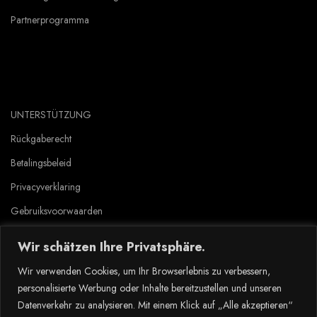
Partnerprogramma
UNTERSTÜTZUNG
Rückgaberecht
Betalingsbeleid
Privacyverklaring
Gebruiksvoorwaarden
Wir schätzen Ihre Privatsphäre.
Copyright © 2023 Tlyard de. all rights reserved.
Wir verwenden Cookies, um Ihr Browserlebnis zu verbessern,
personalisierte Werbung oder Inhalte bereitzustellen und unseren
Datenverkehr zu analysieren. Mit einem Klick auf „Alle akzeptieren“