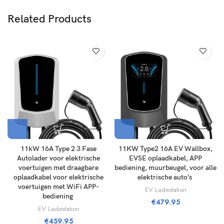
Related Products
11kW 16A Type 2 3 Fase
11KW Type2 16A EV Wallbox,
Autolader voor elektrische
EVSE oplaadkabel, APP
voertuigen met draagbare
bediening, muurbeugel, voor alle
oplaadkabel voor elektrische
elektrische auto’s ​
voertuigen met WiFi APP-
EV Ladestation
bediening ​
€
479.95
EV Ladestation
€
459.95