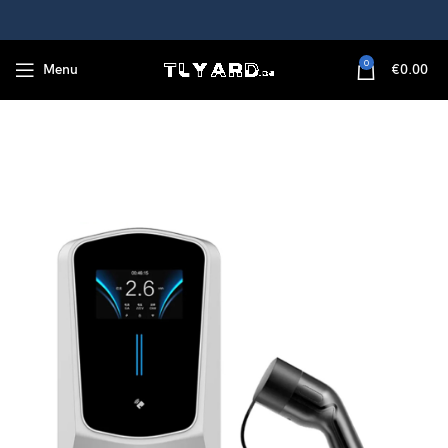
0
Menu
€
0.00
lader met WiFi APP-bediening Wallbox voor elektrische auto’s