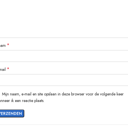
RFID-kaartfunctie
Tijd laden om een ​​afspraak te maken
App wifi-versie
*
Pakket lijst:
aam
1*EV-laadstation
2*RFID-kaart
*
mail
1 x ophangbord
1*Type 2 oplaadkabel
1*Installatieaccessoires
1 * EV-oplaadhouder
Mijn naam, e-mail en site opslaan in deze browser voor de volgende keer
nneer ik een reactie plaats.