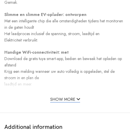
Gemak.
Slimme en slimme EV-oplader: ontworpen
Met een intelligente chip die alle omstandigheden tijdens het monitoren
in de gaten houdt
Het laadproces inclusief de spanning, stroom, laadtijd en
Elektriciteit verbruikt.
Handige WiFi-connectiviteit: met
Download de gratis tuya smart-app, bedien en bewaak het opladen op
afstand
Krijg een melding wanneer uw auto volledig is opgeladen, stel de
stroom in en plan de
laadtijd en meer.
Meerdere bescherming: de
SHOW MORE
Evse biedt bliksembeveiliging, lekkage, overspanning, oververhitting,
IP55
Waterdichtheid, UL94V-0 vlambestendigheid en overstroomwaarde
Bescherming voor uw veiligheid. Het beschikt ook over een schakelkast
Additional information
met LED-opladen