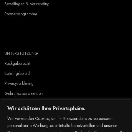
Bestellingen & Verzending
Partnerprogramma
UNTERSTÜTZUNG
Rückgaberecht
Betalingsbeleid
Privacyverklaring
Gebruiksvoorwaarden
Wir schätzen Ihre Privatsphäre.
Copyright © 2023 Tlyard de. all rights reserved.
Wir verwenden Cookies, um Ihr Browserlebnis zu verbessern,
personalisierte Werbung oder Inhalte bereitzustellen und unseren