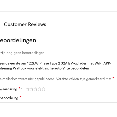
Statusindicatoren helpen u de werkstatus van de EV-oplader te
identificeren.
Ondersteuning van Tuya App draadloze verbinding, afstandsbediening
Customer Reviews
van mobiele telefoon
Functie schakelkast:
eoordelingen
Uitloopbeveiliging (herstel-herstart).
 zijn nog geen beoordelingen.
Overspanningsbeveiliging onder spanning (zelfcontrole).
es de eerste om “22kW Phase Type 2 32A EV-oplader met WiFi APP-
diening Wallbox voor elektrische auto’s” te beoordelen
Bescherming tegen bliksem.
*
 e-mailadres wordt niet gepubliceerd.
Vereiste velden zijn gemarkeerd met
Over huidige bescherming.
*
 waardering
Bescherming tegen oververhitting.
*
 beoordeling
Bodembescherming.
Veranderingsstroom: 8a/10a/13a/16a/32a instelbaar