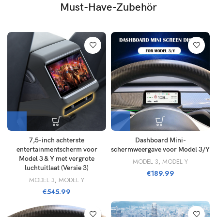
Must-Have-Zubehör
7,5-inch achterste
Dashboard Mini-
entertainmentscherm voor
schermweergave voor Model 3/Y
Model 3 & Y met vergrote
MODEL 3
,
MODEL Y
luchtuitlaat (Versie 3)
€
189.99
MODEL 3
,
MODEL Y
€
545.99