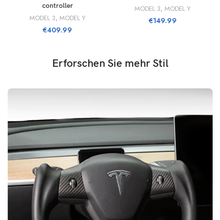
controller
MODEL 3
,
MODEL Y
MODEL 3
,
MODEL Y
€
149.99
€
409.99
Erforschen Sie mehr Stil