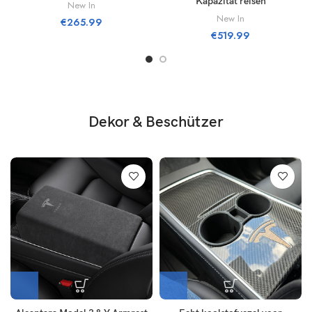
Kapazität reisen
New In
New In
€
265.99
€
519.99
Dekor & Beschützer