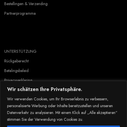
Bestellingen & Verzending
Partnerprogramma
UNTERSTÜTZUNG
Rückgaberecht
Betalingsbeleid
Privacyverklaring
Wir schätzen Ihre Privatsphäre.
Gebruiksvoorwaarden
Wir verwenden Cookies, um Ihr Browserlebnis zu verbessern,
personalisierte Werbung oder Inhalte bereitzustellen und unseren
Copyright © 2023 Tlyard de. all rights reserved.
Datenverkehr zu analysieren. Mit einem Klick auf „Alle akzeptieren“
stimmen Sie der Verwendung von Cookies zu.