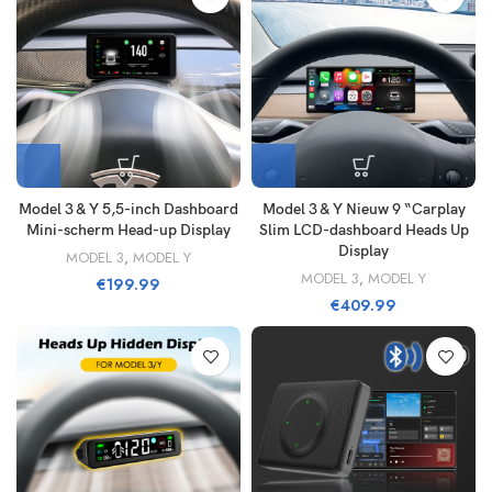
Model 3 & Y 5,5-inch Dashboard
Model 3 & Y Nieuw 9 “Carplay
Mini-scherm Head-up Display
Slim LCD-dashboard Heads Up
Display
MODEL 3
,
MODEL Y
MODEL 3
,
MODEL Y
€
199.99
€
409.99