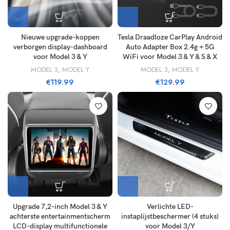
Nieuwe upgrade-koppen
Tesla Draadloze CarPlay Android
verborgen display-dashboard
Auto Adapter Box 2.4g + 5G
voor Model 3 & Y
WiFi voor Model 3 & Y & S & X
MODEL 3
,
MODEL Y
MODEL 3
,
MODEL Y
€
119.99
€
129.99
Upgrade 7,2-inch Model 3 & Y
Verlichte LED-
achterste entertainmentscherm
instaplijstbeschermer (4 stuks)
LCD-display multifunctionele
voor Model 3/Y