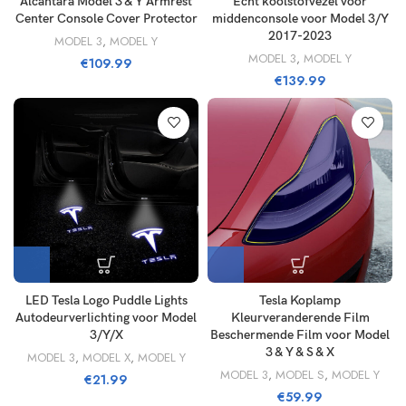
Alcantara Model 3 & Y Armrest
Echt koolstofvezel voor
Center Console Cover Protector
middenconsole voor Model 3/Y
2017-2023
MODEL 3
,
MODEL Y
MODEL 3
,
MODEL Y
€
109.99
€
139.99
Tesla Koplamp
LED Tesla Logo Puddle Lights
Kleurveranderende Film
Autodeurverlichting voor Model
Beschermende Film voor Model
3/Y/X
3 & Y & S & X
MODEL 3
,
MODEL X
,
MODEL Y
MODEL 3
,
MODEL S
,
MODEL Y
€
21.99
€
59.99