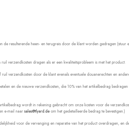
eten de resulterende heen- en terugreis door de klant worden gedragen (stuur 
ruil verzendkosten dragen als er een kwaliteitsprobleem is met het product.
 of ruil verzendkosten door de klant evenals eventuele douanerechten en an
betalen en de nieuwe verzendkosten, die 10% van het artikelbedrag bedragen 
artikelbedrag wordt in rekening gebracht om onze kosten voor de verzendko
een e-mail naar
sales@tlyard.de
om het gedetailleerde bedrag te bevestigen.)
elijkheid voor de vervanging en reparatie van het product overdragen, en d