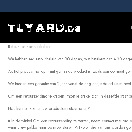
Retour- en restitutiebeleid
We hebben een retourbeleid van 30 dagen, wat betekent dat je 30 dagen 
Als het product het op maat gemaakte product is, zoals een op maat gemaak
We bieden een garantie van 2 jaar vanaf de dag dat je de artikelen hebt
Om een retourzending te krijgen, moet je artikel zich in dezelfde staat 
Hoe kunnen klanten uw producten retourneren?
■ In de winkel Om een retourzending te starten, neem contact met ons 
waar u uw pakket naartoe moet sturen. Artikelen die aan ons worden ge