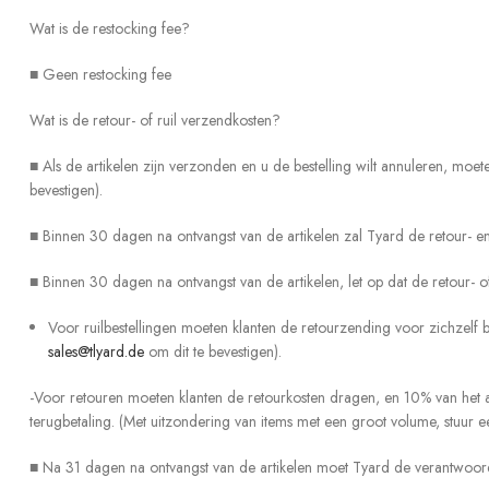
Wat is de restocking fee?
■ Geen restocking fee
Wat is de retour- of ruil verzendkosten?
■ Als de artikelen zijn verzonden en u de bestelling wilt annuleren, mo
bevestigen).
■ Binnen 30 dagen na ontvangst van de artikelen zal Tyard de retour- en 
■ Binnen 30 dagen na ontvangst van de artikelen, let op dat de retour-
Voor ruilbestellingen moeten klanten de retourzending voor zichzelf 
sales@tlyard.de
om dit te bevestigen).
-Voor retouren moeten klanten de retourkosten dragen, en 10% van het 
terugbetaling. (Met uitzondering van items met een groot volume, stuur 
■ Na 31 dagen na ontvangst van de artikelen moet Tyard de verantwoord