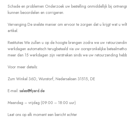
Schade en problemen Onderzoek uw bestelling onmiddellijk bij ontvangst e
kunnen beoordelen en corrigeren.
Vervanging De snelste manier om ervoor te zorgen dat u krijgt wat u wilt
artikel.
Restituties We zullen u op de hoogte brengen zodra we uw retourzendin
werkdagen automatisch terugbetaald via uw oorspronkelijke betaalmethode
meer dan 15 werkdagen zijn verstreken sinds we uw retourzending heb
Voor meer details:
Zum Winkel 36D, Wunstorf, Nedersaksen 31515, DE
E-mail:
sales@tlyard.de
Maandag – vrijdag (09:00 – 18:00 uur)
Laat ons op elk moment een bericht achter