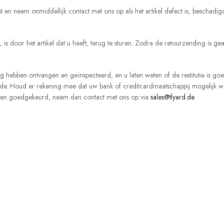
n neem onmiddellijk contact met ons op als het artikel defect is, beschadigd
, is door het artikel dat u heeft, terug te sturen. Zodra de retourzending is 
g hebben ontvangen en geïnspecteerd, en u laten weten of de restitutie is g
. Houd er rekening mee dat uw bank of creditcardmaatschappij mogelijk wat ti
ben goedgekeurd, neem dan contact met ons op via
sales@tlyard.de