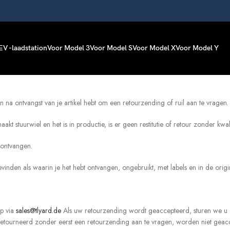
EV -laadstation
Voor Model 3
Voor Model S
Voor Model X
Voor Model Y
na ontvangst van je artikel hebt om een retourzending of ruil aan te vragen.
t stuurwiel en het is in productie, is er geen restitutie of retour zonder kwal
 ontvangen.
bevinden als waarin je het hebt ontvangen, ongebruikt, met labels en in de ori
op via
sales@tlyard.de
Als uw retourzending wordt geaccepteerd, sturen we u ee
retourneerd zonder eerst een retourzending aan te vragen, worden niet geac