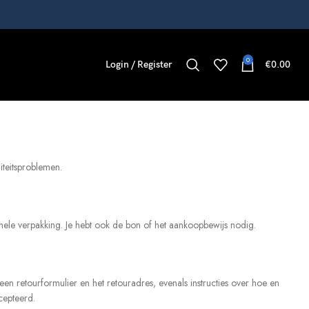
0
Login / Register
€
0.00
iteitsproblemen.
ginele verpakking. Je hebt ook de bon of het aankoopbewijs nodig.
n retourformulier en het retouradres, evenals instructies over hoe en
cepteerd.