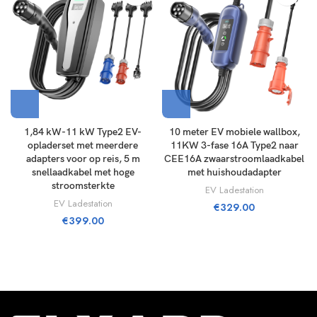
1,84 kW-11 kW Type2 EV-
10 meter EV mobiele wallbox,
opladerset met meerdere
11KW 3-fase 16A Type2 naar
adapters voor op reis, 5 m
CEE16A zwaarstroomlaadkabel
snellaadkabel met hoge
met huishoudadapter
stroomsterkte
EV Ladestation
EV Ladestation
€
329.00
€
399.00