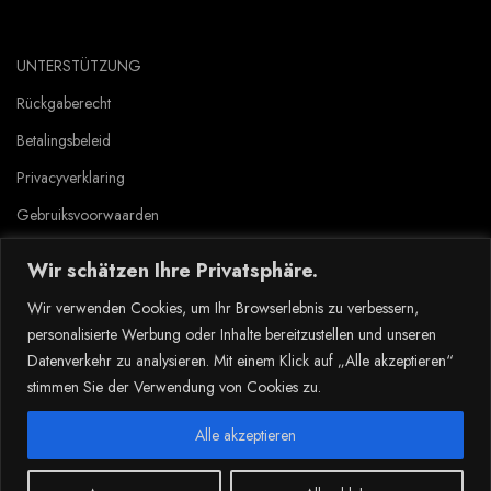
UNTERSTÜTZUNG
Rückgaberecht
Betalingsbeleid
Privacyverklaring
Gebruiksvoorwaarden
Wir schätzen Ihre Privatsphäre.
Copyright © 2023 Tlyard de. all rights reserved.
Wir verwenden Cookies, um Ihr Browserlebnis zu verbessern,
personalisierte Werbung oder Inhalte bereitzustellen und unseren
Datenverkehr zu analysieren. Mit einem Klick auf „Alle akzeptieren“
stimmen Sie der Verwendung von Cookies zu.
Dansk
(
Deens
)
Nederlands
Suomi
(
Fins
)
Deutsch
(
Duits
)
Norsk bokmål
(
Noors Bokmål
)
Alle akzeptieren
Svenska
(
Zweeds
)
Français
(
Frans
)
0