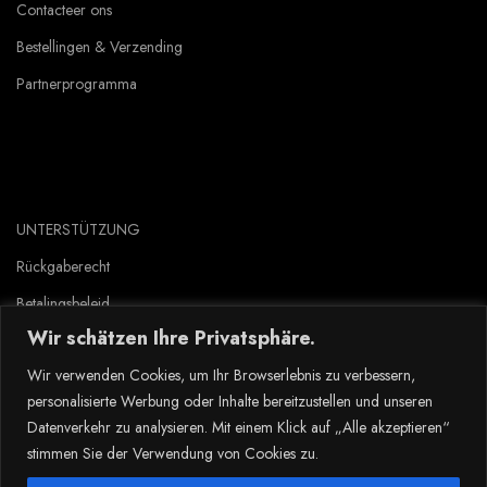
Contacteer ons
Bestellingen & Verzending
Partnerprogramma
UNTERSTÜTZUNG
Rückgaberecht
Betalingsbeleid
Wir schätzen Ihre Privatsphäre.
Privacyverklaring
Wir verwenden Cookies, um Ihr Browserlebnis zu verbessern,
Gebruiksvoorwaarden
personalisierte Werbung oder Inhalte bereitzustellen und unseren
Datenverkehr zu analysieren. Mit einem Klick auf „Alle akzeptieren“
stimmen Sie der Verwendung von Cookies zu.
Copyright © 2023 Tlyard de. all rights reserved.