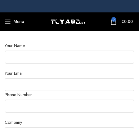
0
Menu
€
0.00
Your Name
Your Email
Phone Number
Company