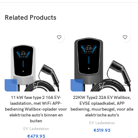
Related Products
11 kW fase type 2 16A EV-
22KW Type2 32A EV Wallbox,
laadstation, met WiFi APP-
EVSE oplaadkabel, APP
bediening Wallbox-oplader voor
bediening, muurbeugel, voor alle
elektrische auto’s binnen en
elektrische auto’s
buiten
EV Ladestation
EV Ladestation
€
519.95
€
479.95