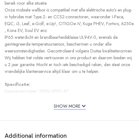
bereik voor elke situatie.
Onze mobiele wallbox is compatibel met alle elektrische auto’s en plug-
in hybrides met Type 2- en CCS2-connectoren, waaronder I-Pace,
EQC, i3, Leaf, e-Golf, e-Up!, CITIGOe iV, Kuga PHEV, Fortwo, A250e
, Kona EV, Soul EV enz.
IP65 waterdicht en brandbaarheidsklasse UL94V-0, evenals de
geïntegreerde temperatuursensor, beschermen u onder alle
weersomstandigheden. Gecontroleerd volgens Duitse kwaliteitsnormen.
Wij hebben het volste vertrouwen in ons product en daarom bieden wij
u 2 jaar garantie. Mocht er toch iets beschadigd raken, dan staat onze
vriendelijke klantenservice altijd klaar om u te helpen.
Specificatie:
Ingangsvermogen: 200V-450V AC
Stroom: 8A 10A 13A 16A verstelbaar (16A stekker), 10A 13A 15A 25A
32A verstelbaar (32A stekker)
SHOW MORE
Stekker: Schuko huishoudelijk, CEE16A rood, CEE32A blauw
Aansluittype: IEC 62196 Type2
Fasen: 1/3
Kabel: 5G6mm² + 2×0,5mm²
Additional information
Totale lengte: 5 meter