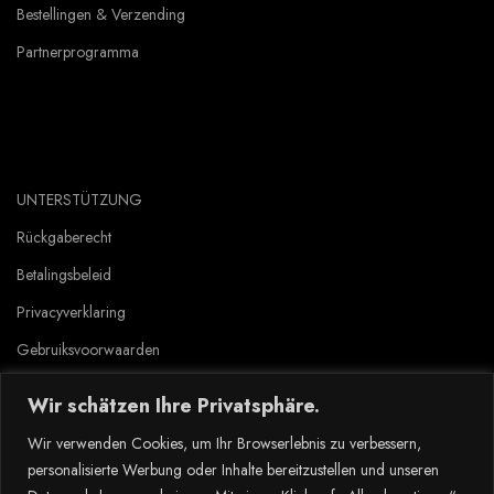
Bestellingen & Verzending
Partnerprogramma
UNTERSTÜTZUNG
Rückgaberecht
Betalingsbeleid
Privacyverklaring
Gebruiksvoorwaarden
Wir schätzen Ihre Privatsphäre.
Copyright © 2023 Tlyard de. all rights reserved.
Wir verwenden Cookies, um Ihr Browserlebnis zu verbessern,
personalisierte Werbung oder Inhalte bereitzustellen und unseren