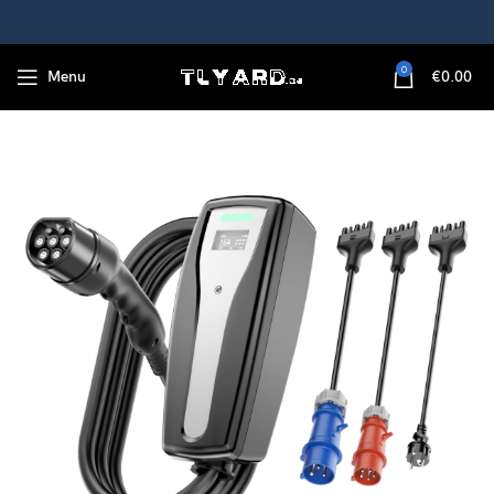
0
Menu
€
0.00
pters voor op reis, 5 m snellaadkabel met hoge stroomsterkte