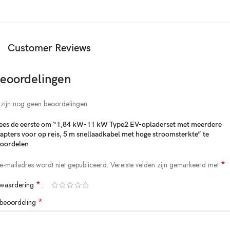
RCD: RCD type B, AC30mA+DC 6mA
Bedrijfstemperatuur: -30°C – +50°C
Opslagtemperatuur: -40°C – +80°C
Beschermingsklasse: Kabeldoos: IP65, Type 2 laadstekker: IP54
Customer Reviews
Contactbus: koperlegering, zilver + thermoplast aan de bovenkant
Weerstand tegen externe krachten: bestand tegen een val vanaf een
eoordelingen
hoogte van 1 m en een overdruk van het voertuig van 2 ton
Brandklasse behuizing: UL94V-0. Maakt opladen gemakkelijk en veilig!
 zijn nog geen beoordelingen.
Lijst met pakketten
1 * EV-oplader
es de eerste om “1,84 kW-11 kW Type2 EV-opladerset met meerdere
1*Schuko-behuizingsadapter
apters voor op reis, 5 m snellaadkabel met hoge stroomsterkte” te
oordelen
1*CEE16A rode adapter
1*CEE32A blauwe adapter
*
 e-mailadres wordt niet gepubliceerd.
Vereiste velden zijn gemarkeerd met
1 * verpakking
1 * Gebruikershandleiding
*
 waardering
*
 beoordeling