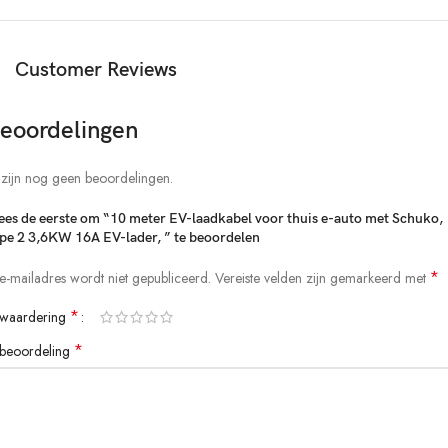
Levensduur> 10000 keer
CE RoHS-certificering
Belangrijkste kenmerken Overspanningsbeveiliging,
Customer Reviews
onderspanningsbeveiliging, overstroombeveiliging, aardlekbeveiliging,
PEN-foutbeveiliging. Bescherming tegen oververhitting
eoordelingen
Paklijst
1*Oplader
 zijn nog geen beoordelingen.
1* draagbare doos
es de eerste om “10 meter EV-laadkabel voor thuis e-auto met Schuko,
pe 2 3,6KW 16A EV-lader, ​” te beoordelen
*
 e-mailadres wordt niet gepubliceerd.
Vereiste velden zijn gemarkeerd met
*
 waardering
*
 beoordeling