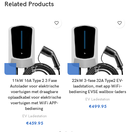
Related Products
11kW 16A Type 2 3 Fase
22kW 3-fase 32A Type2 EV-
Autolader voor elektrische
laadstation, met app WiFi-
voertuigen met draagbare
bediening EVSE wallbox-laders
oplaadkabel voor elektrische
EV Ladestation
voertuigen met WiFi APP-
€
499.95
bediening ​
EV Ladestation
€
459.95