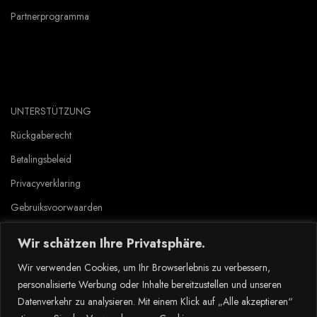
Partnerprogramma
UNTERSTÜTZUNG
Rückgaberecht
Betalingsbeleid
Privacyverklaring
Gebruiksvoorwaarden
Wir schätzen Ihre Privatsphäre.
Copyright © 2023 Tlyard de. all rights reserved.
Wir verwenden Cookies, um Ihr Browserlebnis zu verbessern,
personalisierte Werbung oder Inhalte bereitzustellen und unseren
Datenverkehr zu analysieren. Mit einem Klick auf „Alle akzeptieren“