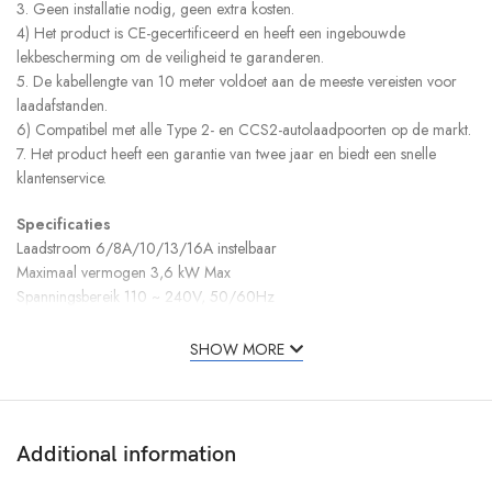
3. Geen installatie nodig, geen extra kosten.
4) Het product is CE-gecertificeerd en heeft een ingebouwde
lekbescherming om de veiligheid te garanderen.
5. De kabellengte van 10 meter voldoet aan de meeste vereisten voor
laadafstanden.
6) Compatibel met alle Type 2- en CCS2-autolaadpoorten op de markt.
7. Het product heeft een garantie van twee jaar en biedt een snelle
klantenservice.
Specificaties
Laadstroom 6/8A/10/13/16A instelbaar
Maximaal vermogen 3,6 kW Max
Spanningsbereik 110 ~ 240V, 50/60Hz
Stekkertype Schuko-stekker
Oppervlaktetype 2
SHOW MORE
Kabellengte 10m
IP-beschermingsklasse IP54
Bedrijfstemperatuur -30℃ -50℃
Materiaal behuizing: PC + ABS (vlamvertragend UL94-0)
Additional information
Kabelgrootte 3X2,5m㎡ + 0,75m㎡
Garantie 2 jaar