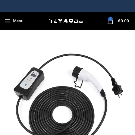
0
Menu
€
0.00
abel voor thuis e-auto met Schuko, Type 2 3,6KW 16A EV-lader, ​