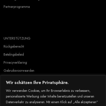
Partnerprogramma
UNTERSTÜTZUNG
Rückgaberecht
Betalingsbeleid
Privacyverklaring
Gebruiksvoorwaarden
Wir schätzen Ihre Privatsphäre.
Copyright © 2023 Tlyard de. all rights reserved.
Wir verwenden Cookies, um Ihr Browserlebnis zu verbessern,
personalisierte Werbung oder Inhalte bereitzustellen und unseren
Datenverkehr zu analysieren. Mit einem Klick auf „Alle akzeptieren“