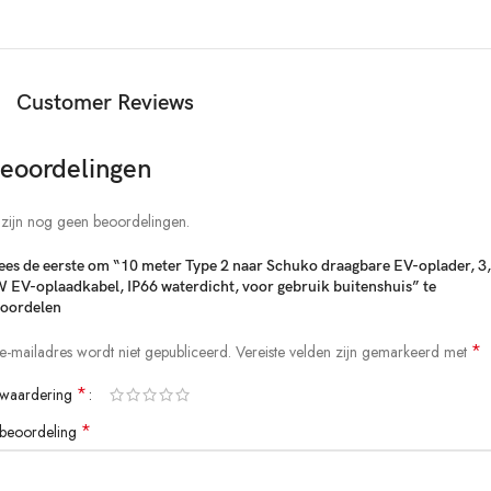
Kabellengte 10m
IP-beschermingsklasse IP66
Bedrijfstemperatuur -30℃ -50℃
Materiaal behuizing: PC + ABS (vlamvertragend UL94-0)
Customer Reviews
Kabelgrootte 3X2,5m㎡ + 0,75m㎡
Garantie 2 jaar
eoordelingen
Levensduur> 10000 keer
CE RoHS-certificering
Belangrijkste kenmerken Overspanningsbeveiliging,
 zijn nog geen beoordelingen.
onderspanningsbeveiliging, overstroombeveiliging, aardlekbeveiliging,
PEN-foutbeveiliging. Bescherming tegen oververhitting
es de eerste om “10 meter Type 2 naar Schuko draagbare EV-oplader, 3
 EV-oplaadkabel, IP66 waterdicht, voor gebruik buitenshuis” te
oordelen
Paklijst
1*Oplader
*
 e-mailadres wordt niet gepubliceerd.
Vereiste velden zijn gemarkeerd met
1 * Gebruikershandleiding
1* boorsticker
*
 waardering
4*Schroeven
1 * doos
*
 beoordeling