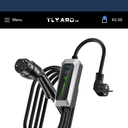
0
Menu
€
0.00
 kW EV-oplaadkabel, IP66 waterdicht, voor gebruik buitenshuis