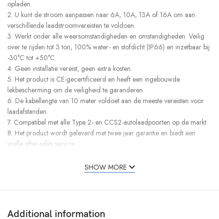
opladen.
2. U kunt de stroom aanpassen naar 6A, 10A, 13A of 16A om aan
verschillende laadstroomvereisten te voldoen.
3. Werkt onder alle weersomstandigheden en omstandigheden. Veilig
over te rijden tot 3 ton, 100% water- en stofdicht (IP66) en inzetbaar bij
-30°C tot +50°C.
4. Geen installatie vereist, geen extra kosten.
5. Het product is CE-gecertificeerd en heeft een ingebouwde
lekbescherming om de veiligheid te garanderen.
6. De kabellengte van 10 meter voldoet aan de meeste vereisten voor
laadafstanden.
7. Compatibel met alle Type 2- en CCS2-autolaadpoorten op de markt.
8. Het product wordt geleverd met twee jaar garantie en biedt een
snelle after-sales service.
Specificaties
SHOW MORE
Laadstroom 6/10/13/16A instelbaar
Maximaal vermogen 3,5 kW Max
Spanningsbereik 110 ~ 240V, 50/60Hz
Stekkertype Schuko-stekker
Additional information
Oppervlaktetype 2