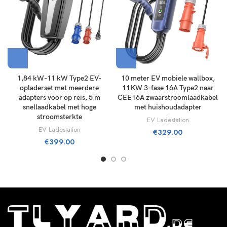
1,84 kW-11 kW Type2 EV-
10 meter EV mobiele wallbox,
opladerset met meerdere
11KW 3-fase 16A Type2 naar
adapters voor op reis, 5 m
CEE16A zwaarstroomlaadkabel
snellaadkabel met hoge
met huishoudadapter
stroomsterkte
EV Ladestation
EV Ladestation
€
329.00
€
399.00