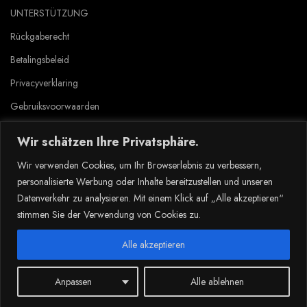
UNTERSTÜTZUNG
Rückgaberecht
Betalingsbeleid
Privacyverklaring
Gebruiksvoorwaarden
Wir schätzen Ihre Privatsphäre.
Copyright © 2023 Tlyard de. all rights reserved.
Wir verwenden Cookies, um Ihr Browserlebnis zu verbessern,
personalisierte Werbung oder Inhalte bereitzustellen und unseren
Datenverkehr zu analysieren. Mit einem Klick auf „Alle akzeptieren“
stimmen Sie der Verwendung von Cookies zu.
Dansk
(
Deens
)
Nederlands
Suomi
(
Fins
)
Deutsch
(
Duits
)
Norsk bokmål
(
Noors Bokmål
)
Alle akzeptieren
Svenska
(
Zweeds
)
Français
(
Frans
)
Anpassen
Alle ablehnen
0
Shop
Wishlist
Cart
My account