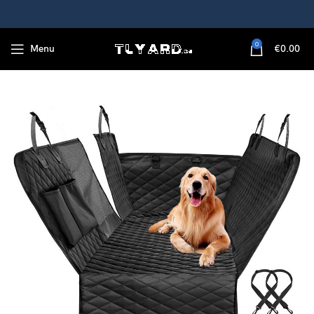
0
Menu
€
0.00
matte, Autositzbezüge für Hunde, Hund Rücksitzbezug für Autos